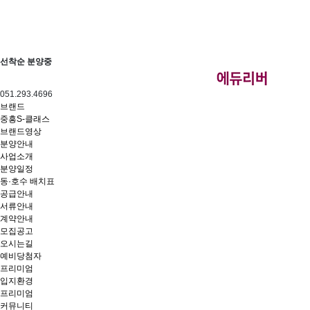
선착순 분양중
051.293.4696
브랜드
중흥S-클래스
브랜드영상
분양안내
사업소개
분양일정
동·호수 배치표
공급안내
서류안내
계약안내
모집공고
오시는길
예비당첨자
프리미엄
입지환경
프리미엄
커뮤니티