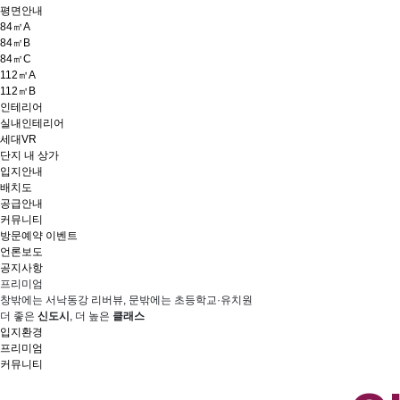
평면안내
84㎡A
84㎡B
84㎡C
112㎡A
112㎡B
인테리어
실내인테리어
세대VR
단지 내 상가
입지안내
배치도
공급안내
커뮤니티
방문예약 이벤트
언론보도
공지사항
프리미엄
창밖에는 서낙동강 리버뷰, 문밖에는 초등학교·유치원
더 좋은
신도시
, 더 높은
클래스
입지환경
프리미엄
커뮤니티