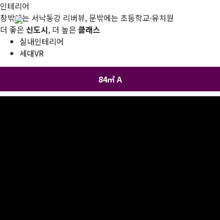
인테리어
창밖에는 서낙동강 리버뷰, 문밖에는 초등학교·유치원
더 좋은
신도시
, 더 높은
클래스
실내인테리어
브랜드
분양안내
세대VR
84㎡ A